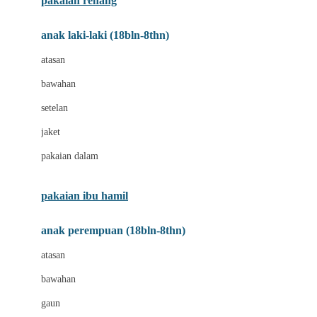
pakaian renang
Bumkins
anak laki-laki (18bln-8thn)
C
atasan
Cetaphil
bawahan
Chicco
setelan
Childlife
jaket
Clevamama
pakaian dalam
Cocolatte
Cottonseeds
pakaian ibu hamil
Cozy N Safe
anak perempuan (18bln-8thn)
Crane
atasan
Cybex
bawahan
D
gaun