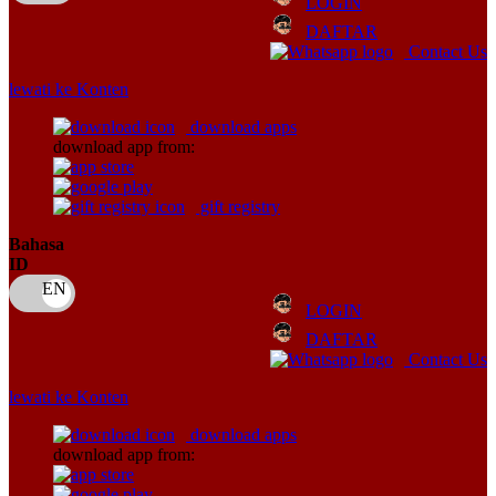
LOGIN
Q
DAFTAR
Contact Us
QV Baby
lewati ke Konten
R
download apps
Real Shades
download app from:
Red Castle
gift registry
Ribbon Madness
Bahasa
ID
S
Sebamed
LOGIN
DAFTAR
Silver Cross
Contact Us
Simply Idea
lewati ke Konten
Skip Hop
download apps
download app from:
Spectra