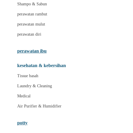
London Taxi
Shampo & Sabun
Love To Dream
perawatan rambut
perawatan mulut
M
perawatan diri
Magformers
Mama's Choice
perawatan ibu
Mamas&Papas
kesehatan & kebersihan
Mamaway
Tissue basah
Maxi Cosi
Laundry & Cleaning
Megabloks
Medical
Micro
Air Purifier & Humidifier
MiDeer
Mimi & Lula
potty
Mini Monkey