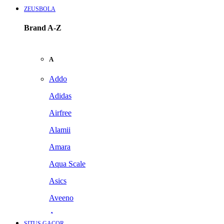
ZEUSBOLA
Brand A-Z
A
Addo
Adidas
Airfree
Alamii
Amara
Aqua Scale
Asics
Aveeno
Awan
SITUS GACOR