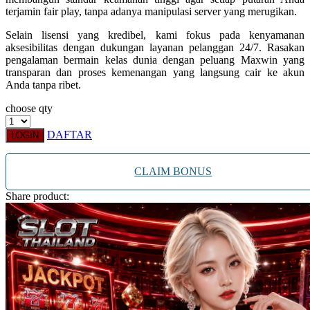
terjamin fair play, tanpa adanya manipulasi server yang merugikan.
Xootz
Selain lisensi yang kredibel, kami fokus pada kenyamanan
Y
aksesibilitas dengan dukungan layanan pelanggan 24/7. Rasakan
pengalaman bermain kelas dunia dengan peluang Maxwin yang
Yamatoya
transparan dan proses kemenangan yang langsung cair ke akun
Anda tanpa ribet.
Z
choose qty
Zaxy
DAFTAR
LOGIN
Zoggs
CLAIM BONUS
0-9
Share product:
4Moms
59S