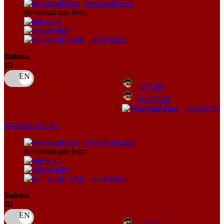
download apps
download app from:
Oh Ma Grain
Okiedog
gift registry
P
Bahasa
ID
Peachy
LOGIN
Phil & Ted's
DAFTAR
Philips Avent
Contact Us
Pigeon
lewati ke Konten
Playgro
download apps
download app from:
Poled Global
Ponycycle
gift registry
Puma
Bahasa
ID
Pureats